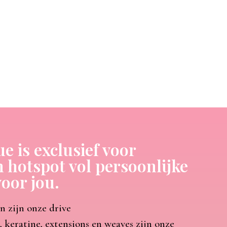
 is exclusief voor
 hotspot vol persoonlijke
oor jou.
 zijn onze drive
 keratine, extensions en weaves zijn onze