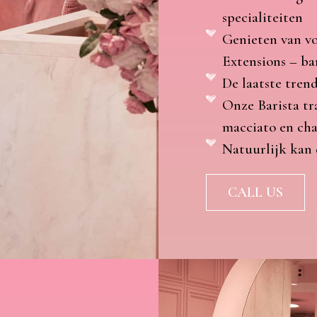
specialiteiten
Genieten van vo
Extensions – ba
De laatste tren
Onze Barista tr
macciato en cha
Natuurlijk kan 
CALL US