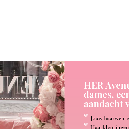
HER Avenue
dames, een
aandacht v
Jouw haarwensen
Haarkleuringen,