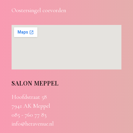
Oostersingel coevorden
SALON MEPPEL
Hoofdstraat 58
7941 AK Meppel
085 - 760 77 83
info@heravenue.nl