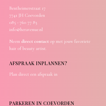
Bentheimerstraat 17
7741 JH Coevorden
085 - 760 77 83
info@heravenue.nl
Neem
direct contact
op met jouw favoriete
hair of beauty artist.
AFSPRAAK INPLANNEN?
Plan direct een afspraak in
PARKEREN IN COEVORDEN