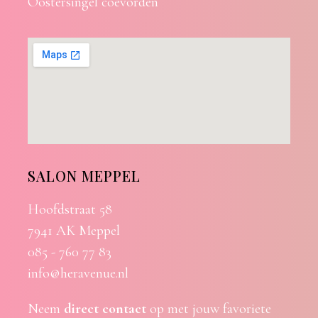
Oostersingel coevorden
SALON MEPPEL
Hoofdstraat 58
7941 AK Meppel
085 - 760 77 83
info@heravenue.nl
Neem
direct contact
op met jouw favoriete