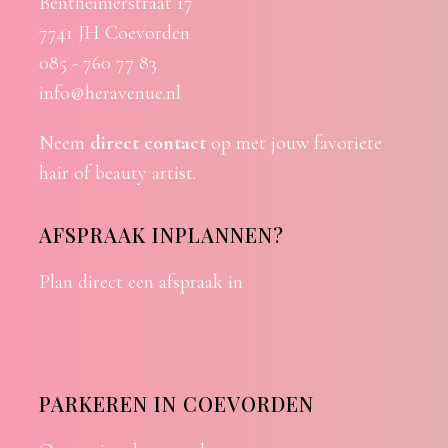
Bentheimerstraat 17
7741 JH Coevorden
085 - 760 77 83
info@heravenue.nl
Neem
direct contact
op met jouw favoriete
hair of beauty artist.
AFSPRAAK INPLANNEN?
Plan direct een afspraak in
PARKEREN IN COEVORDEN