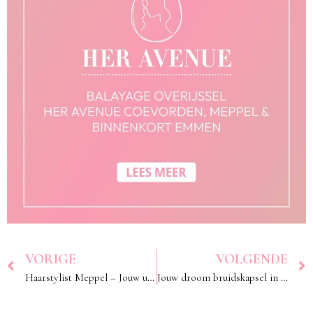
VORIGE
VOLGENDE
Haarstylist Meppel – Jouw ultieme beauty experience bij Her Avenue
Jouw droom bruidskapsel in Emmen – Say yes to the hair!