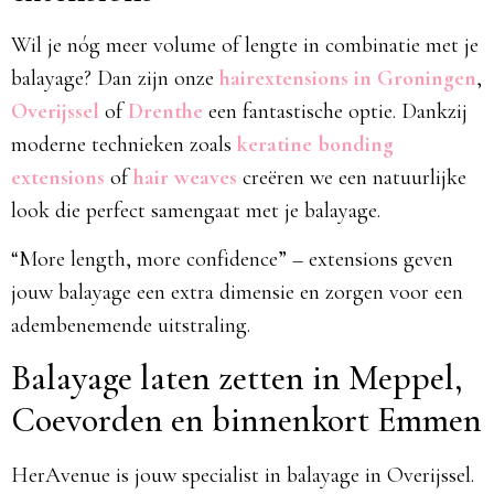
Wil je nóg meer volume of lengte in combinatie met je
balayage? Dan zijn onze
hairextensions in Groningen
,
Overijssel
of
Drenthe
een fantastische optie. Dankzij
moderne technieken zoals
keratine bonding
extensions
of
hair weaves
creëren we een natuurlijke
look die perfect samengaat met je balayage.
“More length, more confidence” – extensions geven
jouw balayage een extra dimensie en zorgen voor een
adembenemende uitstraling.
Balayage laten zetten in Meppel,
Coevorden en binnenkort Emmen
HerAvenue is jouw specialist in balayage in Overijssel.