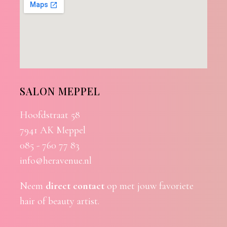
SALON MEPPEL
Hoofdstraat 58
7941 AK Meppel
085 - 760 77 83
info@heravenue.nl
Neem
direct contact
op met jouw favoriete
hair of beauty artist.