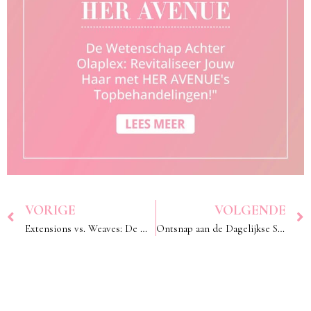
VORIGE
VOLGENDE
Extensions vs. Weaves: De Ultieme Gids voor Luxueuze Haartransformaties bij HER AVENUE
Ontsnap aan de Dagelijkse Sleur: Luxueuze Ontspanning bij HER AVENUE’s Pretty Pink Hair Salon!