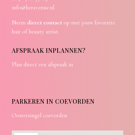
info@heravenue.nl
Neem
direct contact
op met jouw favoriete
hair of beauty artist.
AFSPRAAK INPLANNEN?
Plan direct een afspraak in
PARKEREN IN COEVORDEN
Oostersingel coevorden