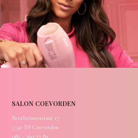
SALON COEVORDEN
Bentheimerstraat 17
7741 JH Coevorden
085 - 760 77 83