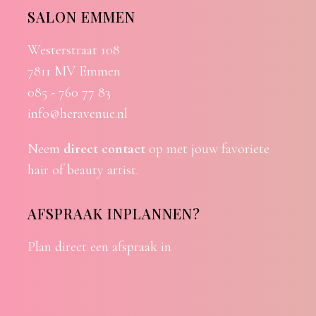
SALON EMMEN
Westerstraat 108
7811 MV Emmen
085 - 760 77 83
info@heravenue.nl
Neem
direct contact
op met jouw favoriete
hair of beauty artist.
AFSPRAAK INPLANNEN?
Plan direct een afspraak in