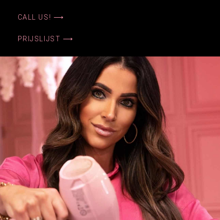
CALL US! ⟶
PRIJSLIJST ⟶