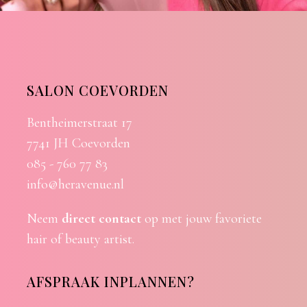
SALON COEVORDEN
Bentheimerstraat 17
7741 JH Coevorden
085 - 760 77 83
info@heravenue.nl
Neem
direct contact
op met jouw favoriete
hair of beauty artist.
AFSPRAAK INPLANNEN?