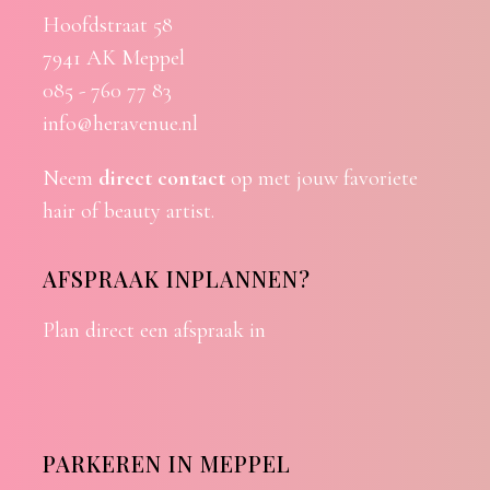
Hoofdstraat 58
7941 AK Meppel
085 - 760 77 83
info@heravenue.nl
Neem
direct contact
op met jouw favoriete
hair of beauty artist.
AFSPRAAK INPLANNEN?
Plan direct een afspraak in
PARKEREN IN MEPPEL