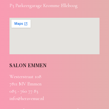
P3 Parkeergarage Kromme Elleboog
SALON EMMEN
Westerstraat 108
7811 MV Emmen
085 - 760 77 83
info@heravenue.nl