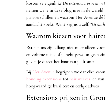
kosten ze eigenlijk? De
extensions prijzen in
nemen we je in deze blog mee in de wereld v
prijsverschillen en waarom Her Avenue dé b
aandacht zoekt. Want zeg nou zelf:
“Great h
Waarom kiezen voor hairex
Extensions zijn allang niet meer alleen voo
en volume mist, of je hebt gewoon geen zin 
geven je direct het haar van je dromen.
Bij
Her Avenue
begrijpen we dat elke vrou
bonding extensions
tot
hair weaves
, en van
hoogwaardige kwaliteit en eerlijk advies.
Extensions prijzen in Gron