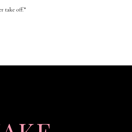
r take off.”
TAKE