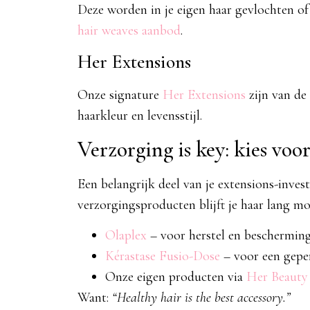
Deze worden in je eigen haar gevlochten of
hair weaves aanbod
.
Her Extensions
Onze signature
Her Extensions
zijn van de
haarkleur en levensstijl.
Verzorging is key: kies vo
Een belangrijk deel van je extensions-inves
verzorgingsproducten blijft je haar lang 
Olaplex
– voor herstel en beschermin
Kérastase Fusio-Dose
– voor een gepe
Onze eigen producten via
Her Beauty
Want:
“Healthy hair is the best accessory.”