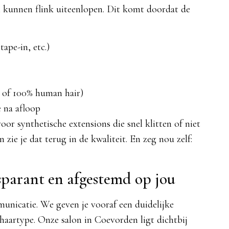
n kunnen flink uiteenlopen. Dit komt doordat de
ape-in, etc.)
h of 100% human hair)
 na afloop
or synthetische extensions die snel klitten of niet
ie je dat terug in de kwaliteit. En zeg nou zelf:
nsparant en afgestemd op jou
unicatie. We geven je vooraf een duidelijke
aartype. Onze salon in Coevorden ligt dichtbij