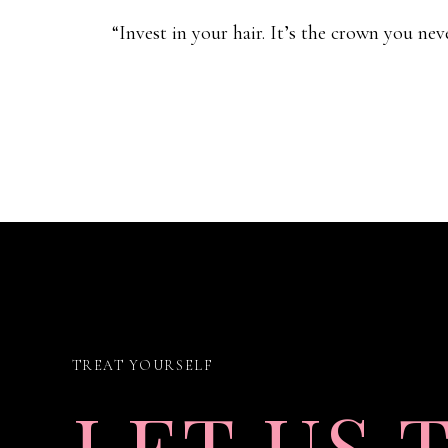
“Invest in your hair. It’s the crown you neve
TREAT YOURSELF
LET US 