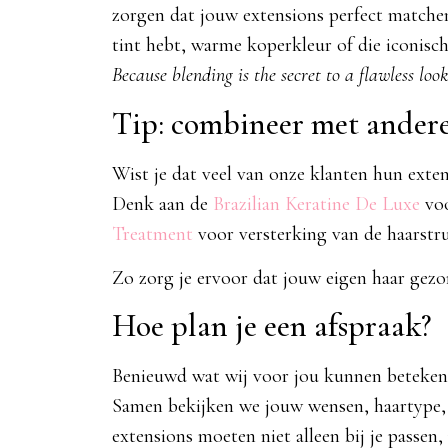
zorgen dat jouw extensions perfect matchen
tint hebt, warme koperkleur of die iconis
Because blending is the secret to a flawless look
Tip: combineer met ander
Wist je dat veel van onze klanten hun ext
Denk aan de
Brazilian Keratine De Luxe
voo
Treatment
voor versterking van de haarstru
Zo zorg je ervoor dat jouw eigen haar gezo
Hoe plan je een afspraak?
Benieuwd wat wij voor jou kunnen betekene
Samen bekijken we jouw wensen, haartype, l
extensions moeten niet alleen bij je passen