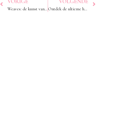
VORIGE
VOLGENDE
Weaves: de kunst van haarverlenging
Ontdek de ultieme haar- en schoonheidsbehandelingen bij HER Avenue