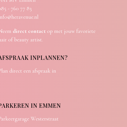
7811 MV Emmen
085 - 760 77 83
info@heravenue.nl
Neem
direct contact
op met jouw favoriete
hair of beauty artist.
AFSPRAAK INPLANNEN?
Plan direct een afspraak in
PARKEREN IN EMMEN
Parkeergarage Westerstraat