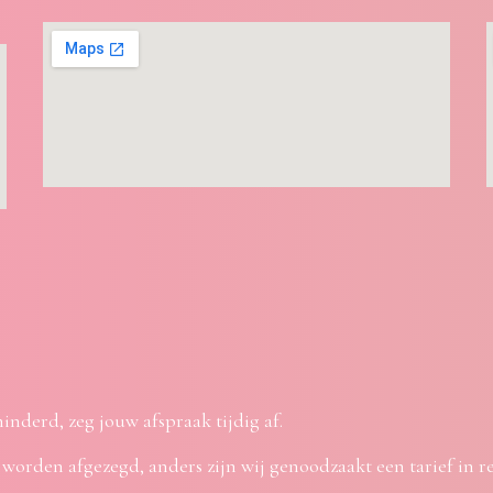
hinderd, zeg jouw afspraak tijdig af.
 worden afgezegd, anders zijn wij genoodzaakt een tarief in r