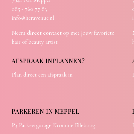
7941 AK Meppel
085 - 760 77 83
info@heravenue.nl
Neem
direct contact
op met jouw favoriete
hair of beauty artist.
AFSPRAAK INPLANNEN?
Plan direct een afspraak in
PARKEREN IN MEPPEL
P3 Parkeergarage Kromme Elleboog