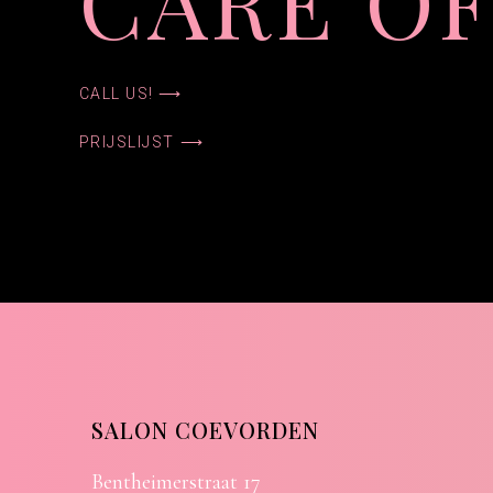
CARE OF
CALL US! ⟶
PRIJSLIJST ⟶
SALON COEVORDEN
Bentheimerstraat 17