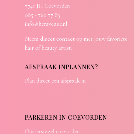
7741 JH Coevorden
085 - 760 77 83
info@heravenue.nl
Neem
direct contact
op met jouw favoriete
hair of beauty artist.
AFSPRAAK INPLANNEN?
Plan direct een afspraak in
PARKEREN IN COEVORDEN
Oostersingel coevorden