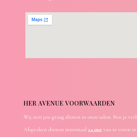
HER AVENUE VOORWAARDEN
Wij zien jou graag shinen in onze salon. Ben je ver
Afspraken dienen minimaal
24 uur
van te voren te