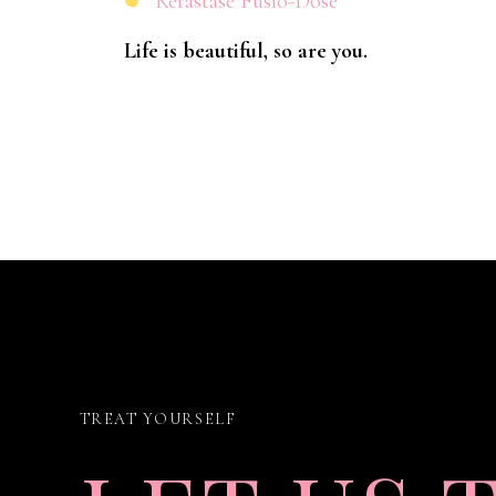
Kerastase Fusio-Dose
Life is beautiful, so are you.
TREAT YOURSELF