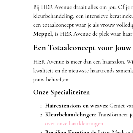
Bij HER Avenue draait alles om jou. Of je 
kleurbehandeling, een intensieve keratinek
een totaalconcept waar je als vrouw volled
Meppel
, is HER Avenue de plek waar haa
Een Totaalconcept voor Jouw
HER Avenue is meer dan een haarsalon. Wij
kwaliteit en de nieuwste haartrends samenk
jouw behoeften:
Onze Specialiteiten
Hairextensions en weaves
: Geniet va
Kleurbehandelingen
: Transformeer j
over onze haarkleuringen
.
Brazilian Keratine de Luxe
: Maak je 