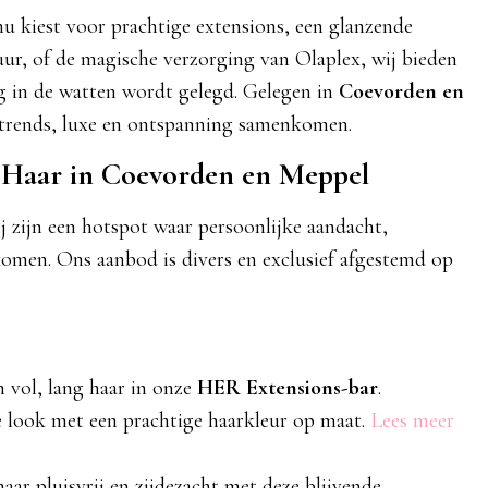
nu kiest voor prachtige extensions, een glanzende
uur, of de magische verzorging van Olaplex, wij bieden
ig in de watten wordt gelegd. Gelegen in
Coevorden en
rtrends, luxe en ontspanning samenkomen.
 Haar in Coevorden en Meppel
 zijn een hotspot waar persoonlijke aandacht,
omen. Ons aanbod is divers en exclusief afgestemd op
n vol, lang haar in onze
HER Extensions-bar
.
e look met een prachtige haarkleur op maat.
Lees meer
haar pluisvrij en zijdezacht met deze blijvende