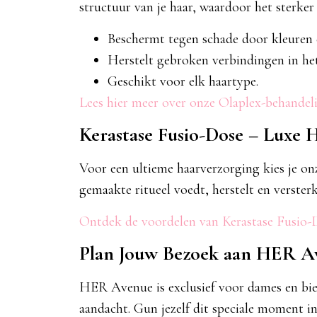
structuur van je haar, waardoor het sterke
Beschermt tegen schade door kleuren e
Herstelt gebroken verbindingen in het
Geschikt voor elk haartype.
Lees hier meer over onze Olaplex-behandel
Kerastase Fusio-Dose – Luxe 
Voor een ultieme haarverzorging kies je o
gemaakte ritueel voedt, herstelt en verster
Ontdek de voordelen van Kerastase Fusio-
Plan Jouw Bezoek aan HER A
HER Avenue is exclusief voor dames en bied
aandacht. Gun jezelf dit speciale moment i