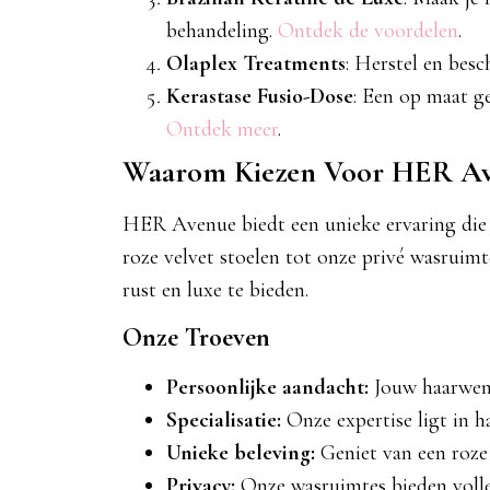
behandeling.
Ontdek de voordelen
.
Olaplex Treatments
: Herstel en bes
Kerastase Fusio-Dose
: Een op maat g
Ontdek meer
.
Waarom Kiezen Voor HER Av
HER Avenue biedt een unieke ervaring die v
roze velvet stoelen tot onze privé wasruim
rust en luxe te bieden.
Onze Troeven
Persoonlijke aandacht:
Jouw haarwens
Specialisatie:
Onze expertise ligt in h
Unieke beleving:
Geniet van een roze 
Privacy:
Onze wasruimtes bieden volle