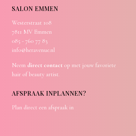
SALON EMMEN
Westerstraat 108
7811 MV Emmen
085 - 760 77 83
info@heravenue.nl
Neem
direct contact
op met jouw favoriete
hair of beauty artist.
AFSPRAAK INPLANNEN?
Plan direct een afspraak in