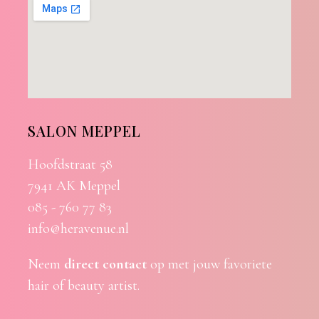
SALON MEPPEL
Hoofdstraat 58
7941 AK Meppel
085 - 760 77 83
info@heravenue.nl
Neem
direct contact
op met jouw favoriete
hair of beauty artist.