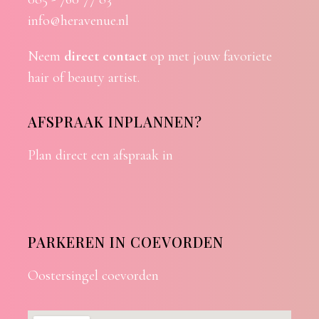
info@heravenue.nl
Neem
direct contact
op met jouw favoriete
hair of beauty artist.
AFSPRAAK INPLANNEN?
Plan direct een afspraak in
PARKEREN IN COEVORDEN
Oostersingel coevorden