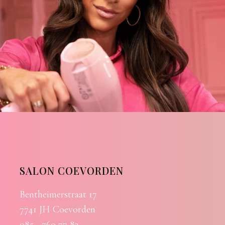
SALON COEVORDEN
Bentheimerstraat 17
7741 JH Coevorden
085 - 760 77 83