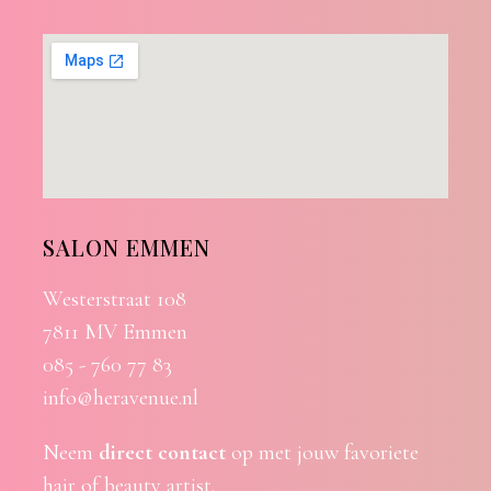
SALON EMMEN
Westerstraat 108
7811 MV Emmen
085 - 760 77 83
info@heravenue.nl
Neem
direct contact
op met jouw favoriete
hair of beauty artist.