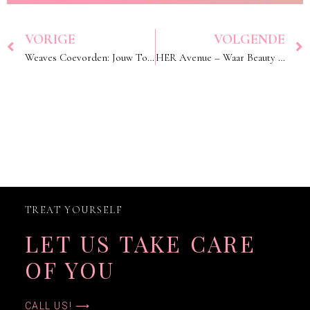
VORIGE
VOLGENDE
Weaves Coevorden: Jouw Toverformule voor Luxe en Stijl
HER Avenue – Waar Beauty en Passie Samenkomen
TREAT YOURSELF
LET US TAKE CARE
OF YOU
CALL US! ⟶