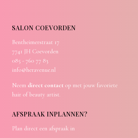
SALON COEVORDEN
Bentheimerstraat 17
7741 JH Coevorden
085 - 760 77 83
info@heravenue.nl
Neem
direct contact
op met jouw favoriete
hair of beauty artist.
AFSPRAAK INPLANNEN?
Plan direct een afspraak in