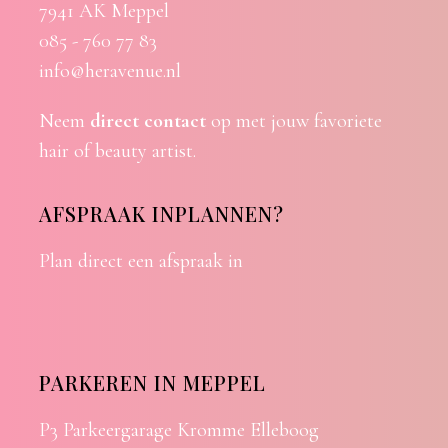
7941 AK Meppel
085 - 760 77 83
info@heravenue.nl
Neem
direct contact
op met jouw favoriete
hair of beauty artist.
AFSPRAAK INPLANNEN?
Plan direct een afspraak in
PARKEREN IN MEPPEL
P3 Parkeergarage Kromme Elleboog