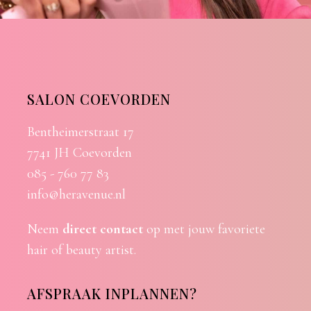
SALON COEVORDEN
Bentheimerstraat 17
7741 JH Coevorden
085 - 760 77 83
info@heravenue.nl
Neem
direct contact
op met jouw favoriete
hair of beauty artist.
AFSPRAAK INPLANNEN?