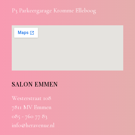
P3 Parkeergarage Kromme Elleboog
SALON EMMEN
Westerstraat 108
7811 MV Emmen
085 - 760 77 83
info@heravenue.nl