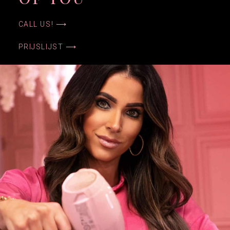
CALL US! ⟶
PRIJSLIJST ⟶