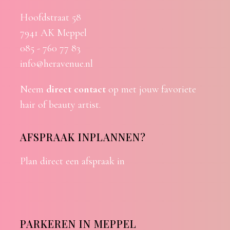
Hoofdstraat 58
7941 AK Meppel
085 - 760 77 83
info@heravenue.nl
Neem
direct contact
op met jouw favoriete
hair of beauty artist.
AFSPRAAK INPLANNEN?
Plan direct een afspraak in
PARKEREN IN MEPPEL