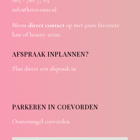
085 - 760 77 83
info@heravenue.nl
Neem
direct contact
op met jouw favoriete
hair of beauty artist.
AFSPRAAK INPLANNEN?
Plan direct een afspraak in
PARKEREN IN COEVORDEN
Oostersingel coevorden