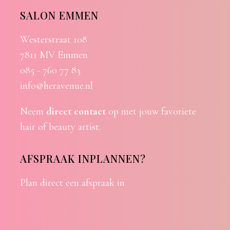
SALON EMMEN
Westerstraat 108
7811 MV Emmen
085 - 760 77 83
info@heravenue.nl
Neem
direct contact
op met jouw favoriete
hair of beauty artist.
AFSPRAAK INPLANNEN?
Plan direct een afspraak in