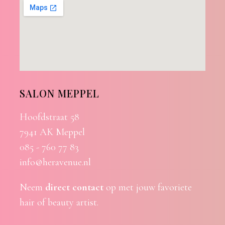
SALON MEPPEL
Hoofdstraat 58
7941 AK Meppel
085 - 760 77 83
info@heravenue.nl
Neem
direct contact
op met jouw favoriete
hair of beauty artist.