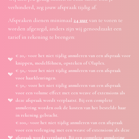
verhinderd, zeg jouw afspraak tijdig af.
Afspraken dienen minimaal
24 uur
van te voren te
worden afgezegd, anders zijn wij genoodzaakt een
tarief in rekening te brengen:
€ 20,- voor het niet tijdig annuleren van een afspraak voor
knippen, modelföhnen, opsteken of Olaplex.
€ 50,- voor het niet tijdig annuleren van een afspraak
voor haarkleuringen.
€ 50,- voor het niet tijdig annuleren van een afspraak
voor een volume effect met een weave of extensions als
deze afspraak wordt verplaatst. Bij een complete
annulering worden ook de kosten van het bestelde haar
in rekening gebracht.
€ 100,- voor het niet tijdig annuleren van een afspraak
voor een verlenging met een weave of extensions als deze
afspraak wordt verplaatst. Bij een complete annulering