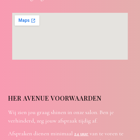
HER AVENUE VOORWAARDEN
Wij zien jou graag shinen in onze salon. Ben je
verhinderd, zeg jouw afspraak tijdig af.
Afspraken dienen minimaal
24 uur
van te voren te