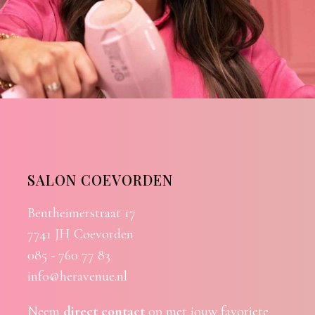
SALON COEVORDEN
Bentheimerstraat 17
7741 JH Coevorden
085 - 760 77 83
info@heravenue.nl
Neem
direct contact
op met jouw favoriete