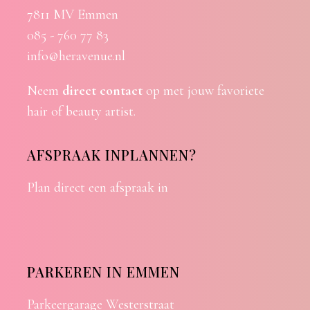
7811 MV Emmen
085 - 760 77 83
info@heravenue.nl
Neem
direct contact
op met jouw favoriete
hair of beauty artist.
AFSPRAAK INPLANNEN?
Plan direct een afspraak in
PARKEREN IN EMMEN
Parkeergarage Westerstraat