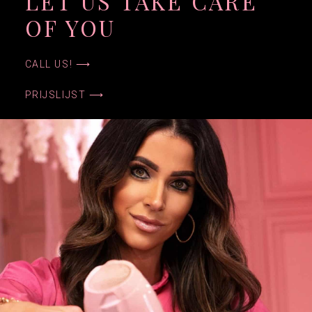
LET US TAKE CARE
OF YOU
CALL US! ⟶
PRIJSLIJST ⟶