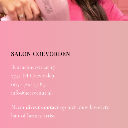
SALON COEVORDEN
Bentheimerstraat 17
7741 JH Coevorden
085 - 760 77 83
info@heravenue.nl
Neem
direct contact
op met jouw favoriete
hair of beauty artist.