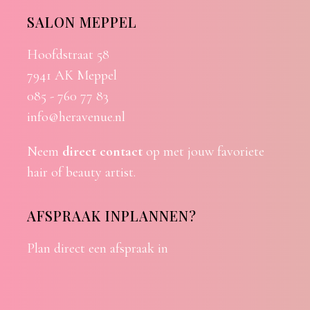
SALON MEPPEL
Hoofdstraat 58
7941 AK Meppel
085 - 760 77 83
info@heravenue.nl
Neem
direct contact
op met jouw favoriete
hair of beauty artist.
AFSPRAAK INPLANNEN?
Plan direct een afspraak in