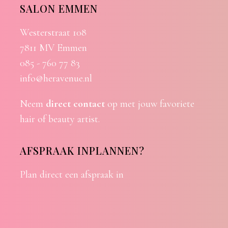
SALON EMMEN
Westerstraat 108
7811 MV Emmen
085 - 760 77 83
info@heravenue.nl
Neem
direct contact
op met jouw favoriete
hair of beauty artist.
AFSPRAAK INPLANNEN?
Plan direct een afspraak in