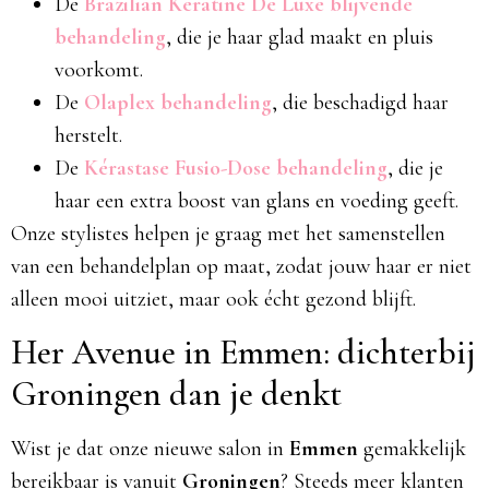
De
Brazilian Keratine De Luxe blijvende
behandeling
, die je haar glad maakt en pluis
voorkomt.
De
Olaplex behandeling
, die beschadigd haar
herstelt.
De
Kérastase Fusio-Dose behandeling
, die je
haar een extra boost van glans en voeding geeft.
Onze stylistes helpen je graag met het samenstellen
van een behandelplan op maat, zodat jouw haar er niet
alleen mooi uitziet, maar ook écht gezond blijft.
Her Avenue in Emmen: dichterbij
Groningen dan je denkt
Wist je dat onze nieuwe salon in
Emmen
gemakkelijk
bereikbaar is vanuit
Groningen
? Steeds meer klanten