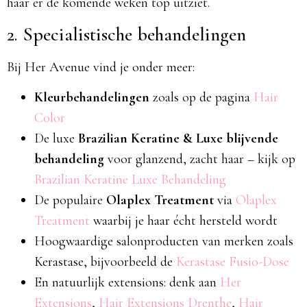
haar er de komende weken top uitziet.
2. Specialistische behandelingen
Bij Her Avenue vind je onder meer:
Kleurbehandelingen
zoals op de pagina
Hair
Color
De luxe
Brazilian Keratine & Luxe blijvende
behandeling
voor glanzend, zacht haar – kijk op
Brazilian Keratine Luxe Behandeling
De populaire
Olaplex Treatment
via
Olaplex
Treatment
waarbij je haar écht hersteld wordt
Hoogwaardige salonproducten van merken zoals
Kerastase, bijvoorbeeld de
Kerastase Fusio-Dose
En natuurlijk extensions: denk aan
Her
Extensions
,
Hair Extensions Drenthe
,
Hair