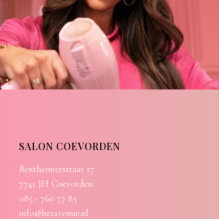
SALON COEVORDEN
Bentheimerstraat 17
7741 JH Coevorden
085 - 760 77 83
info@heravenue.nl