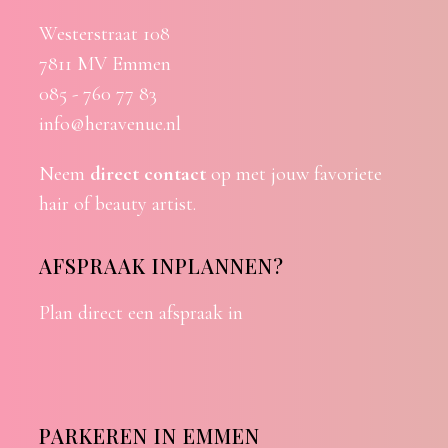
Westerstraat 108
7811 MV Emmen
085 - 760 77 83
info@heravenue.nl
Neem
direct contact
op met jouw favoriete
hair of beauty artist.
AFSPRAAK INPLANNEN?
Plan direct een afspraak in
PARKEREN IN EMMEN