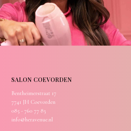
SALON COEVORDEN
Bentheimerstraat 17
7741 JH Coevorden
085 - 760 77 83
info@heravenue.nl