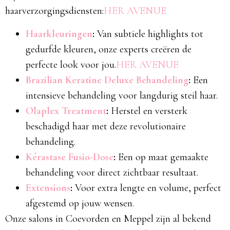
haarverzorgingsdiensten:​
HER AVENUE
Haarkleuringen
:
Van subtiele highlights tot
gedurfde kleuren, onze experts creëren de
perfecte look voor jou.​
HER AVENUE
Brazilian Keratine Deluxe Behandeling
:
Een
intensieve behandeling voor langdurig steil haar.​
Olaplex Treatment
:
Herstel en versterk
beschadigd haar met deze revolutionaire
behandeling.​
Kérastase Fusio-Dose
:
Een op maat gemaakte
behandeling voor direct zichtbaar resultaat.​
Extensions
:
Voor extra lengte en volume, perfect
afgestemd op jouw wensen.​
Onze salons in Coevorden en Meppel zijn al bekend