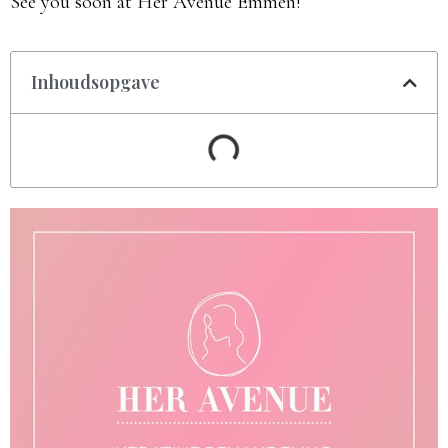
See you soon at Her Avenue Emmen!​
Inhoudsopgave