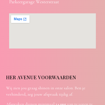
Parkeergarage Westerstraat
HER AVENUE VOORWAARDEN
Wij zien jou graag shinen in onze salon. Ben je
verhinderd, zeg jouw afspraak tijdig af.
Afspraken dienen minimaal
24 uur
van te voren te