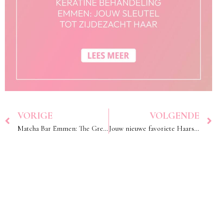
VORIGE
VOLGENDE
Matcha Bar Emmen: The Green Power You Need!
Jouw nieuwe favoriete Haarstylist in Emmen: Her Avenue opent haar deuren