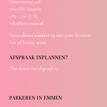
Westerstraat 108
7811 MV Emmen
085 - 760 77 83
info@heravenue.nl
Neem
direct contact
op met jouw favoriete
hair of beauty artist.
AFSPRAAK INPLANNEN?
Plan direct een afspraak in
PARKEREN IN EMMEN